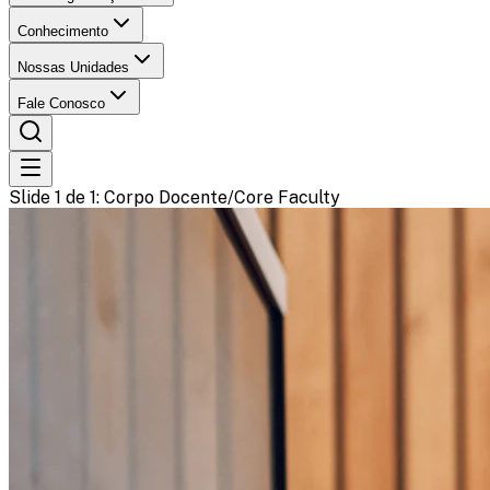
Conhecimento
Nossas Unidades
Fale Conosco
Slide 1 de 1
: Corpo Docente/Core Faculty