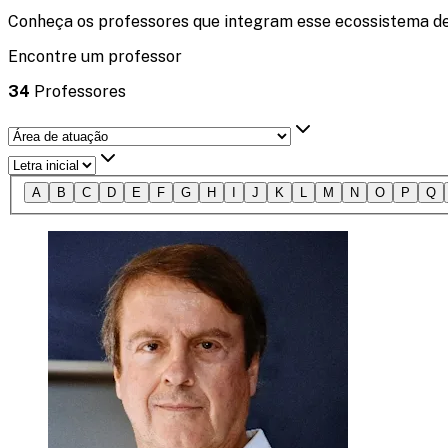
Conheça os professores que integram esse ecossistema d
Encontre um professor
34
Professores
A
B
C
D
E
F
G
H
I
J
K
L
M
N
O
P
Q