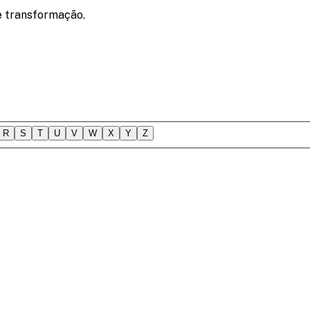
e transformação.
R
S
T
U
V
W
X
Y
Z