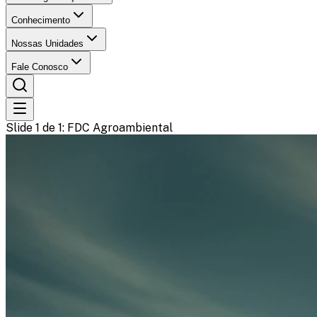
Conhecimento
Nossas Unidades
Fale Conosco
Slide 1 de 1
: FDC Agroambiental