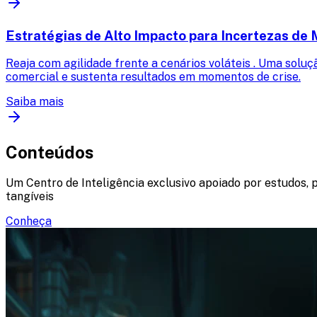
Estratégias de Alto Impacto para Incertezas de
Reaja com agilidade frente a cenários voláteis . Uma soluç
comercial e sustenta resultados em momentos de crise.
Saiba mais
Conteúdos
Um Centro de Inteligência exclusivo apoiado por estudos, 
tangíveis
Conheça