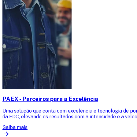
PAEX - Parceiros para a Excelência
Uma solução que conta com excelência e tecnologia de po
da FDC, elevando os resultados com a intensidade e a velo
Saiba mais